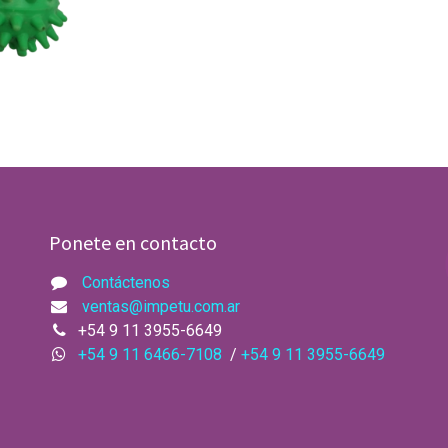
Ponete en contacto
Contáctenos
ventas@impetu.com.ar​
+54 9 11 3955-6649
+54 9 11 6466-7108
/
+54 9 11 3955-6649