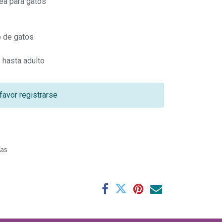
ea para gatos
o de gatos
 hasta adulto
favor registrarse
ías